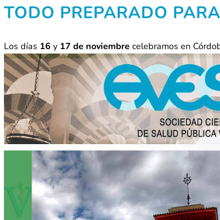
TODO PREPARADO PARA
Los días
16
y
17 de noviembre
celebramos en Córdo
Health»
El programa provisional puede consultarse en el sigui